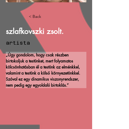
< Back
szlafkovszki zsolt.
artista
„Úgy gondolom, hogy csak részben 
birtokoljuk a testünket, mert folyamatos 
kölcsönhatásban él a testünk az elménkkel, 
valamint a testünk a külső környezetünkkel. 
Szóval ez egy dinamikus viszonyrendszer, 
nem pedig egy egyoldalú birtoklás.”