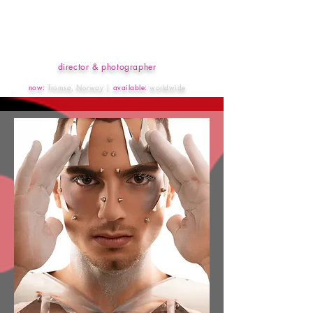
ANDIE
SZATMARI
director & photographer
now:
Tromsø, Norway │
available:
worldwide